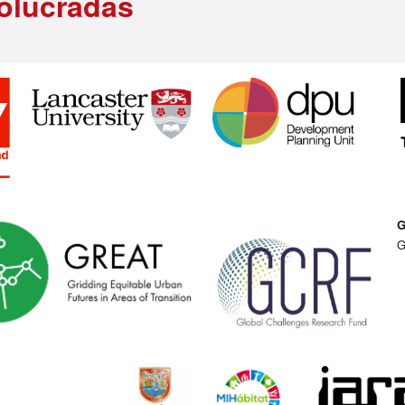
volucradas
G