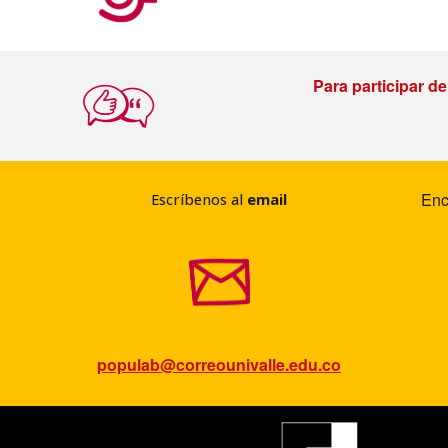
Para participar d
Enc
Escríbenos al
email
populab@correounivalle.edu.co