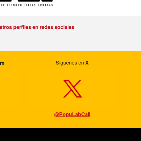
tros perfiles en redes sociales
Síguenos en
X
am
@PopuLabCali