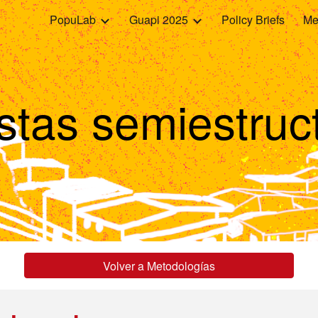
PopuLab
Guapi 2025
Policy Briefs
Me
ip to main content
Skip to navigat
istas semiestruc
Volver a Metodologías