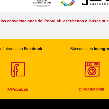
e las conversaciones del PopuLab, escríbenos o busca nues
uéntranos en
Facebook
Búscanos en
Instagr
@populabcali
@PopuLab