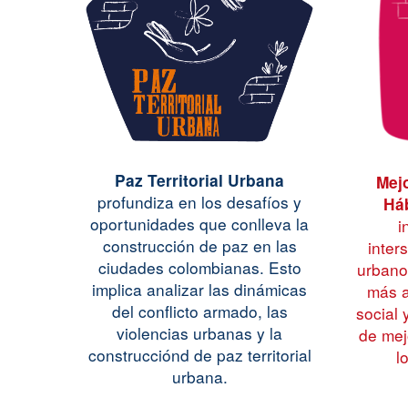
Paz Territorial Urbana
Mejo
profu
ndiza en los desafíos y
Háb
oportunidades que conlleva la
i
construcción de paz en las
inter
ciudades colombianas. Esto
urbano
implica analizar las dinámicas
más a
del conflicto armado, las
social y
violencias urbanas y la
de mej
construcciónd de paz territorial
l
urbana.