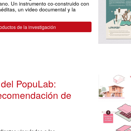
iano. Un instrumento co-construido con
éditas, un video documental y la
roductos de la investigación
o
del PopuLab:
ecomendación de