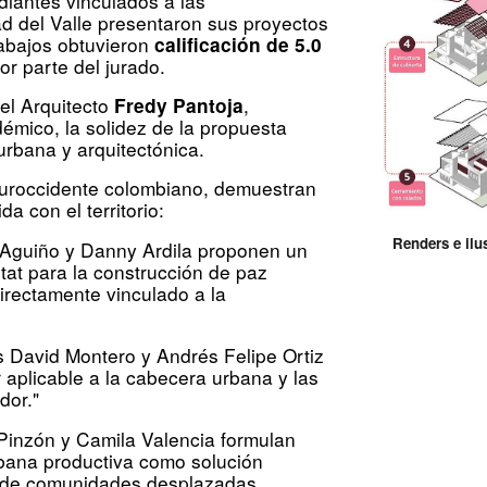
diantes vinculados a las
d del Valle presentaron sus proyectos
trabajos obtuvieron
calificación de 5.0
or parte del jurado.
el Arquitecto
,
Fredy Pantoja
démico, la solidez de la propuesta
 urbana y arquitectónica.
 suroccidente colombiano, demuestran
a con el territorio:
Renders e ilu
Aguiño y Danny Ardila proponen un
tat para la construcción de paz
 directamente vinculado a la
 David Montero y Andrés Felipe Ortiz
 aplicable a la cabecera urbana y las
dor."
Pinzón y Camila Valencia formulan
bana productiva como solución
o de comunidades desplazadas.