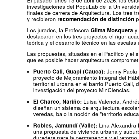
El pasado lunes 13 de abril de 2026, los estu
investigaciones del PopuLab de la Universida
finales de carrera de Arquitectura. Los tres 
y recibieron
p
recomendación de distinción
Los jurados, la Profesora
y 
Gilma Mosquera
destacaron en los tres proyectos el rigor aca
teórica y el desarrollo técnico en las escalas
Las propuestas, situadas en el Pacífico y el
que es posible hacer arquitectura comprometid
Jenny Paola 
Puerto Cali, Guapi (Cauca):
proyecto de Mejoramiento Integral del Hábi
territorial urbana en el barrio Puerto Cali,
investigación del proyecto MinCiencias.
Luisa Valencia, Andrés
El Charco, Nariño:
diseñan un sistema de arquitectura escolar
veredas, bajo la noción de "territorio educa
Lina Alexandra 
Robles, Jamundí (Valle):
una propuesta de vivienda urbana y subur
duradera para la permanencia y el retorn