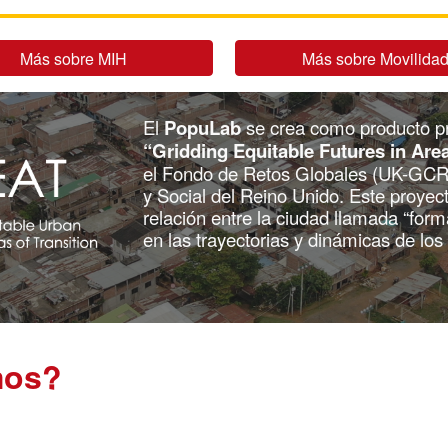
Más sobre MIH
Más sobre Movilida
El
PopuLab
se crea como producto
pr
“Gridding Equitable Futures in Are
el Fondo de Retos Globales (UK-GCRF
y Social
del Reino Unido. Este proyec
relación entre la ciudad llamada “forma
en las trayectorias y dinámicas de los
mos?