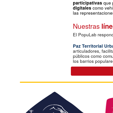
que 
participativas
como vehíc
digitales
las representacione
Nuestras
líne
El PopuLab responde
Paz Territ
orial Ur
articuladores,
facil
públicos como comun
los barrios populare