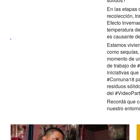
sólidos?
En las etapas 
recolección, t
Efecto Inverna
temperatura de
es causante de
Estamos vivien
como sequías, 
momento de uni
de trabajo de 
iniciativas qu
#Comuna18 par
residuos sólid
del #VideoParti
Recordá que ca
nuestro entorno