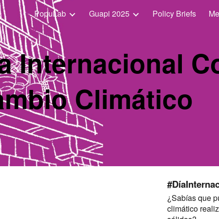
PopuLab
Guapi 2025
Policy Briefs
Me
ip to main content
Skip to navigat
a Internacional Co
mbio Climático
#DíaInterna
¿Sabías que pu
climático real