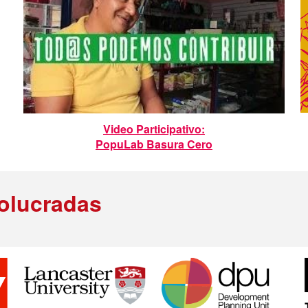
Video Participativo:
PopuLab Basura Cero
volucradas