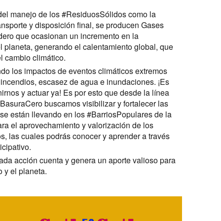
del manejo de los #ResiduosSólidos como la
ransporte y disposición final, se producen Gases
dero que ocasionan un incremento en la
l planeta, generando el calentamiento global, que
l cambio climático.
do los impactos de eventos climáticos extremos
incendios, escasez de agua e inundaciones. ¡Es
rnos y actuar ya! Es por esto que desde la línea
#BasuraCero buscamos visibilizar y fortalecer las
e se están llevando en los #BarriosPopulares de la
a el aprovechamiento y valorización de los
os, las cuales podrás conocer y aprender a través
cipativo.
da acción cuenta y genera un aporte valioso para
 y el planeta.